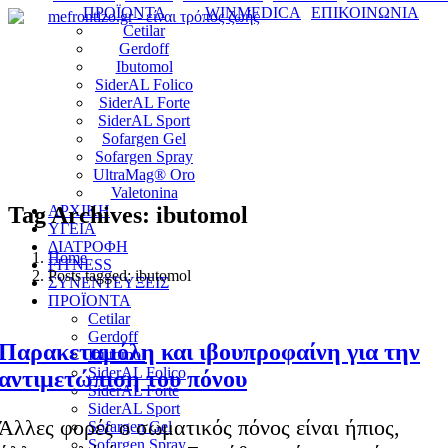
ΠΡΟΪΟΝΤΑ
WINMEDICA
ΕΠΙΚΟΙΝΩΝΙΑ
Cetilar
Gerdoff
Ibutomol
SiderAL Folico
SiderAL Forte
SiderAL Sport
Sofargen Gel
Sofargen Spray
UltraMag® Oro
Valetonina
Tag Archives: ibutomol
ΑΡΧΙΚΗ
ΥΓΕΙΑ
ΔΙΑΤΡΟΦΗ
Home
FITNESS
Posts tagged: ibutomol
ΣΥΝΕΝΤΕΥΞΕΙΣ
ΠΡΟΪΟΝΤΑ
Cetilar
Gerdoff
Παρακεταμόλη και ιβουπροφαίνη για την
Ibutomol
SiderAL Folico
αντιμετώπιση του πόνου
SiderAL Forte
SiderAL Sport
Άλλες φορές ο σωματικός πόνος είναι ήπιος,
Sofargen Gel
Sofargen Spray