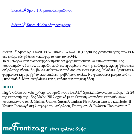
®
SiderAL
Sport | Πληροφορίες προϊόντος
®
SiderAL
Sport | Φύλλο οδηγιών χρήσης
®
SiderAL
Sport Αρ. Γνωστ. ΕΟΦ: 56419/13-07-2016 (Ο αριθμός γνωστοποίησης στον ΕΟ
δεν επέχει θέση άδειας κυκλοφορίας από τον ΕΟΦ).
Τα συμπληρώματα διατροφής δεν πρέπει να χρησιμοποιούνται ως υποκατάστατο μίας
ισορροπημένης δίαιτας. Το προϊόν αυτό δεν προορίζεται για την πρόληψη, αγωγή ή θεραπεί
ανθρώπινης νόσου. Συμβουλευτείτε τον γιατρό σας εάν είστε έγκυος, θηλάζετε, βρίσκεστε 
φαρμακευτική αγωγή ή αντιμετωπίζετε προβλήματα υγείας. Να φυλάσσεται μακριά από τα
μικρά παιδιά. Μην υπερβαίνετε την ημερήσια συνιστώμενη δόση.
ΠΗΓΗ
®
Πηγή: Φύλλο οδηγιών χρήσης του προϊόντος SiderAL
Sport.2. Κανονισμός ΕΕ αρ. 432-2
της επιτροπής της 16ης Μαΐου 2012 σχετικά με τη θέσπιση καταλόγου επιτρεπόμενων
ισχυρισμών υγείας, 3. Michael Gibney, Susan A Lanham-New, Aedin Cassidy και Hester H
Vorster, Εισαγωγή στη διατροφή του ανθρώπου, Επιστημονικές Εκδόσεις Παρισιάνου Α.Ε