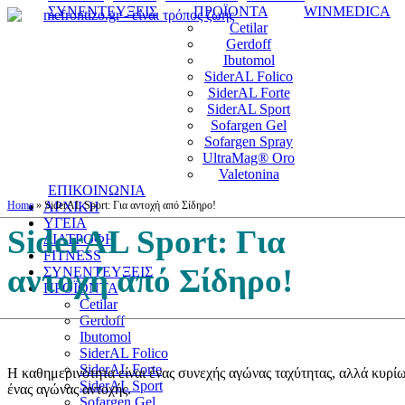
ΣΥΝΕΝΤΕΥΞΕΙΣ
ΠΡΟΪΟΝΤΑ
WINMEDICA
Cetilar
Gerdoff
Ibutomol
SiderAL Folico
SiderAL Forte
SiderAL Sport
Sofargen Gel
Sofargen Spray
UltraMag® Oro
Valetonina
ΕΠΙΚΟΙΝΩΝΙΑ
Home
»
ΑΡΧΙΚΗ
SiderAL Sport: Για αντοχή από Σίδηρο!
ΥΓΕΙΑ
SiderAL Sport: Για
ΔΙΑΤΡΟΦΗ
FITNESS
αντοχή από Σίδηρο!
ΣΥΝΕΝΤΕΥΞΕΙΣ
ΠΡΟΪΟΝΤΑ
Cetilar
Gerdoff
Ibutomol
SiderAL Folico
SiderAL Forte
Η καθημερινότητα είναι ένας συνεχής αγώνας ταχύτητας, αλλά κυρί
SiderAL Sport
ένας αγώνας αντοχής.
Sofargen Gel