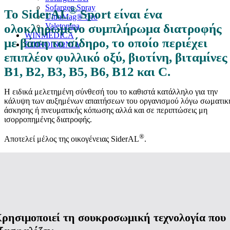
Sofargen Spray
®
Το SiderAL
Sport είναι ένα
UltraMag® Oro
Valetonina
ολοκληρωμένο συμπλήρωμα διατροφής
WINMEDICA
με βάση το σίδηρο, το οποίο περιέχει
ΕΠΙΚΟΙΝΩΝΙΑ
επιπλέον φυλλικό οξύ, βιοτίνη, βιταμίνες
Β1, Β2, Β3, Β5, Β6, Β12 και C.
H ειδικά μελετημένη σύνθεσή του το καθιστά κατάλληλο για την
κάλυψη των αυξημένων απαιτήσεων του οργανισμού λόγω σωματικ
άσκησης ή πνευματικής κόπωσης αλλά και σε περιπτώσεις μη
ισορροπημένης διατροφής.
®
Αποτελεί μέλος της οικογένειας SiderAL
.
ρησιμοποιεί τη σουκροσωμική τεχνολογία που