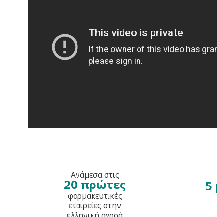
Ανάμεσα στις
20 πρώτες
5
φαρμακευτικές
εταιρείες στην
ελληνική αγορά