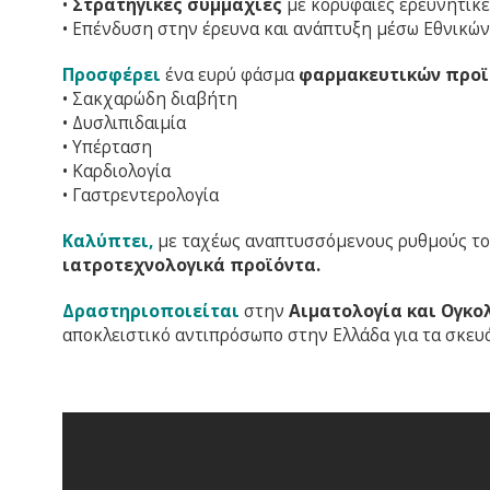
•
Στρατηγικές συμμαχίες
με κορυφαίες ερευνητικέ
• Επένδυση στην έρευνα και ανάπτυξη μέσω Εθνικώ
Προσφέρει
ένα ευρύ φάσμα
φαρμακευτικών προ
• Σακχαρώδη διαβήτη
• Δυσλιπιδαιμία
• Υπέρταση
• Καρδιολογία
• Γαστρεντερολογία
Καλύπτει,
με ταχέως αναπτυσσόμενους ρυθμούς τον
ιατροτεχνολογικά προϊόντα.
Δραστηριοποιείται
στην
Αιματολογία και Ογκο
αποκλειστικό αντιπρόσωπο στην Ελλάδα για τα σκευ