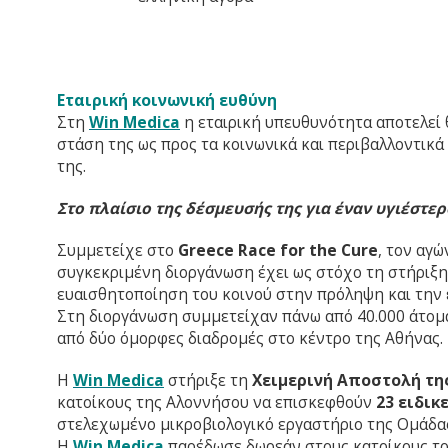
Εταιρική κοινωνική ευθύνη
Στη
Win
Medica
η εταιρική υπευθυνότητα αποτελεί 
στάση της ως προς τα κοινωνικά και περιβαλλοντικά
της.
Στο πλαίσιο της δέσμευσής της για έναν υγιέστε
Συμμετείχε στο
Greece
Race
for
the
Cure
, τον αγ
συγκεκριμένη διοργάνωση έχει ως στόχο τη στήριξη 
ευαισθητοποίηση του κοινού στην πρόληψη και την 
Στη διοργάνωση συμμετείχαν πάνω από 40.000 άτομα
από δύο όμορφες διαδρομές στο κέντρο της Αθήνας.
Η
Win
Medica
στήριξε τη
Χειμερινή Αποστολή τη
κατοίκους της Αλοννήσου να επισκεφθούν
23 ειδικ
στελεχωμένο μικροβιολογικό εργαστήριο της Ομάδας
Η
Win
Medica
παρέδωσε δωρεάν στους κατοίκους τ