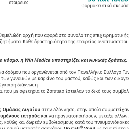
εταιρείες
φαρμακευτικά σκευάσ
θεμελιώδη αρχή που αφορά στο σύνολο της επιχειρηματικής
 ζητήματα. Κάθε δραστηριότητα της εταιρείας αναπτύσσεται μ
ρο κόσμο, η Win Medica υποστηρίζει κοινωνικές δράσεις.
ώνα δρόμου που οργανώνεται από τον Πανελλήνιο Σύλλογο Γυ
των γυναικών με καρκίνο του μαστού, καθώς και των οικογεν
έγκαιρη διάγνωση.
, που με αφετηρία το Ζάππειο έστειλαν το δικό τους συμβο
ς Ομάδας Αιγαίου
στην Αλόννησο, στην οποία συμμετείχα
ευμένους ιατρούς
και να πραγματοποιήσουν, μεταξύ άλλων,
, καθώς και δωρεάν εμβολιασμoύς κατά του πνευμονιόκοκκο
®
ου νησιού μετρητές σακχάρου
On Call
Vivid
με τα αντίστοιχ