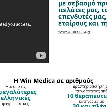
με σεβασμό προ
πελάτες μας, τ
επενδυτές μας,
εταίρους και τ
www.winmedica.gr
Η Win Medica σε αριθμούς
Δραστηριοποίηση 
Μία από τις
 μεγαλύτερες
περισσότερες απ
10 θεραπευτι
ελληνικές
κατηγορίες με
φαρμακευτικές
30 και πλέ