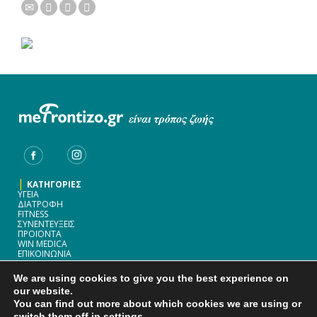
|
ΚΑΤΗΓΟΡΙΕΣ
ΥΓΕΙΑ
ΔΙΑΤΡΟΦΗ
FITNESS
ΣΥΝΕΝΤΕΥΞΕΙΣ
ΠΡΟΪΟΝΤΑ
WIN MEDICA
ΕΠΙΚΟΙΝΩΝΙΑ
|
WIN MEDICA ΦΑΡΜΑΚΕΥΤΙΚΗ A.E.
We are using cookies to give you the best experience on
ΟΙΔΙΠΟΔΟΣ 1-3
& ΠΑΡΑΔΡΟΜΟΣ ΑΤΤΙΚΗΣ ΟΔΟΎ 33-35
our website.
15238 ΧΑΛΑΝΔΡΙ
You can find out more about which cookies we are using or
ΤΗΛ.: 2107488821
switch them off in
settings
.