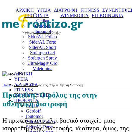
ΑΡΧΙΚΗ
ΥΓΕΙΑ
ΔΙΑΤΡΟΦΗ
FITNESS
ΣΥΝΕΝΤΕΥΞΕ
ΠΡΟΪΟΝΤΑ
WINMEDICA
ΕΠΙΚΟΙΝΩΝΙΑ
Cetilar
Gerdoff
Ibutomol
SiderAL Folico
SiderAL Forte
SiderAL Sport
Sofargen Gel
Sofargen Spray
UltraMag® Oro
Valetonina
ΑΡΧΙΚΗ
ΥΓΕΙΑ
ΔΙΑΤΡΟΦΗ
Home
»
Πρωτεΐνη: Ο ρόλος της στην αθλητική διατροφή
FITNESS
Πρωτεΐνη: Ο ρόλος της στην
ΣΥΝΕΝΤΕΥΞΕΙΣ
ΠΡΟΪΟΝΤΑ
αθλητική διατροφή
Cetilar
Gerdoff
Ibutomol
Η πρωτεΐνη αποτελεί βασικό στοιχείο μιας
SiderAL Folico
ισορροπημένης διατροφής, ιδιαίτερα, όμως, της
SiderAL Forte