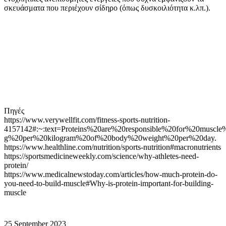
σκευάσματα που περιέχουν σίδηρο (όπως δυσκοιλιότητα κ.λπ.).
Πηγές
https://www.verywellfit.com/fitness-sports-nutrition-
4157142#:~:text=Proteins%20are%20responsible%20for%20muscl
g%20per%20kilogram%20of%20body%20weight%20per%20day.
https://www.healthline.com/nutrition/sports-nutrition#macronutrients
https://sportsmedicineweekly.com/science/why-athletes-need-
protein/
https://www.medicalnewstoday.com/articles/how-much-protein-do-
you-need-to-build-muscle#Why-is-protein-important-for-building-
muscle
25 September 2023