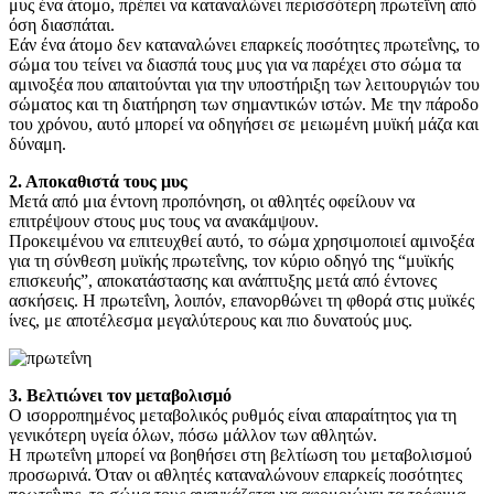
μυς ένα άτομο, πρέπει να καταναλώνει περισσότερη πρωτεΐνη από
όση διασπάται.
Εάν ένα άτομο δεν καταναλώνει επαρκείς ποσότητες πρωτεΐνης, το
σώμα του τείνει να διασπά τους μυς για να παρέχει στο σώμα τα
αμινοξέα που απαιτούνται για την υποστήριξη των λειτουργιών του
σώματος και τη διατήρηση των σημαντικών ιστών. Με την πάροδο
του χρόνου, αυτό μπορεί να οδηγήσει σε μειωμένη μυϊκή μάζα και
δύναμη.
2. Αποκαθιστά τους μυς
Μετά από μια έντονη προπόνηση, οι αθλητές οφείλουν να
επιτρέψουν στους μυς τους να ανακάμψουν.
Προκειμένου να επιτευχθεί αυτό, το σώμα χρησιμοποιεί αμινοξέα
για τη σύνθεση μυϊκής πρωτεΐνης, τον κύριο οδηγό της “μυϊκής
επισκευής”, αποκατάστασης και ανάπτυξης μετά από έντονες
ασκήσεις. Η πρωτεΐνη, λοιπόν, επανορθώνει τη φθορά στις μυϊκές
ίνες, με αποτέλεσμα μεγαλύτερους και πιο δυνατούς μυς.
3. Βελτιώνει τον μεταβολισμό
Ο ισορροπημένος μεταβολικός ρυθμός είναι απαραίτητος για τη
γενικότερη υγεία όλων, πόσω μάλλον των αθλητών.
Η πρωτεΐνη μπορεί να βοηθήσει στη βελτίωση του μεταβολισμού
προσωρινά. Όταν οι αθλητές καταναλώνουν επαρκείς ποσότητες