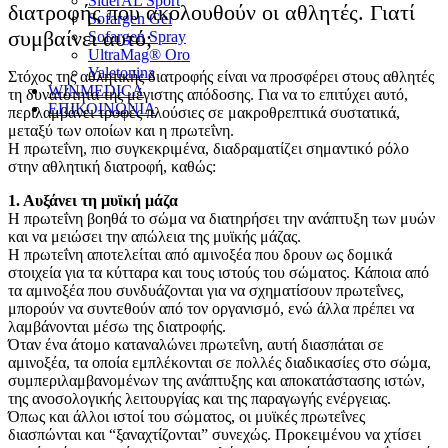
SiderAL Sport
διατροφής που ακολουθούν οι αθλητές. Γιατί
Sofargen Gel
συμβαίνει αυτό;
Sofargen Spray
UltraMag® Oro
Valetonina
Στόχος της αθλητικής διατροφής είναι να προσφέρει στους αθλητές
WINMEDICA
τη δυνατότητα της μέγιστης απόδοσης. Για να το επιτύχει αυτό,
ΕΠΙΚΟΙΝΩΝΙΑ
περιλαμβάνει τροφές πλούσιες σε μακροθρεπτικά συστατικά,
μεταξύ των οποίων και η πρωτεΐνη.
Η πρωτεΐνη, πιο συγκεκριμένα, διαδραματίζει σημαντικό ρόλο
στην αθλητική διατροφή, καθώς:
1. Αυξάνει τη μυϊκή μάζα
Η πρωτεΐνη βοηθά το σώμα να διατηρήσει την ανάπτυξη των μυών
και να μειώσει την απώλεια της μυϊκής μάζας.
Η πρωτεΐνη αποτελείται από αμινοξέα που δρουν ως δομικά
στοιχεία για τα κύτταρα και τους ιστούς του σώματος. Κάποια από
τα αμινοξέα που συνδυάζονται για να σχηματίσουν πρωτεΐνες,
μπορούν να συντεθούν από τον οργανισμό, ενώ άλλα πρέπει να
λαμβάνονται μέσω της διατροφής.
Όταν ένα άτομο καταναλώνει πρωτεΐνη, αυτή διασπάται σε
αμινοξέα, τα οποία εμπλέκονται σε πολλές διαδικασίες στο σώμα,
συμπεριλαμβανομένων της ανάπτυξης και αποκατάστασης ιστών,
της ανοσολογικής λειτουργίας και της παραγωγής ενέργειας.
Όπως και άλλοι ιστοί του σώματος, οι μυϊκές πρωτεΐνες
διασπώνται και “ξαναχτίζονται” συνεχώς. Προκειμένου να χτίσει