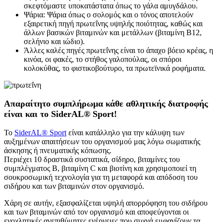
σκεφτόμαστε υποκατάστατα όπως το γάλα αμυγδάλου.
Ψάρια: Ψάρια όπως ο σολομός και ο τόνος αποτελούν
εξαιρετική πηγή πρωτεΐνης υψηλής ποιότητας, καθώς και
άλλων βασικών βιταμινών και μετάλλων (βιταμίνη Β12,
σελήνιο και ιώδιο).
Άλλες καλές πηγές πρωτεΐνης είναι το άπαχο βόειο κρέας, η
κινόα, οι φακές, το στήθος γαλοπούλας, οι σπόροι
κολοκύθας, το φιστικοβούτυρο, τα πρωτεϊνικά ροφήματα.
Απαραίτητο συμπλήρωμα κάθε αθλητικής διατροφής
είναι και το SiderAL® Sport!
Το
SiderAL® Sport
είναι κατάλληλο για την κάλυψη των
αυξημένων απαιτήσεων του οργανισμού μας λόγω σωματικής
άσκησης ή πνευματικής κόπωσης.
Περιέχει 10 δραστικά συστατικά, σίδηρο, βιταμίνες του
συμπλέγματος Β, βιταμίνη C και βιοτίνη και χρησιμοποιεί τη
σουκροσωμική τεχνολογία για τη μεταφορά και απόδοση του
σιδήρου και των βιταμινών στον οργανισμό.
Χάρη σε αυτήν, εξασφαλίζεται υψηλή απορρόφηση του σιδήρου
και των βιταμινών από τον οργανισμό και αποφεύγονται οι
ενοχλητικές ανεπιθύμητες ενέργειες που συχνά εμφανίζουν τα