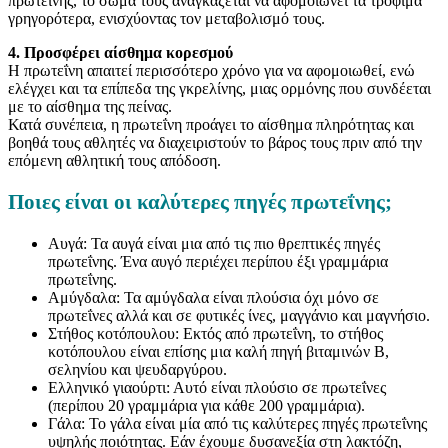
πρωτεΐνης, το σώμα τους αναγκάζεται να αφομοιώνει τα τρόφιμα
γρηγορότερα, ενισχύοντας τον μεταβολισμό τους.
4. Προσφέρει αίσθημα κορεσμού
Η πρωτεΐνη απαιτεί περισσότερο χρόνο για να αφομοιωθεί, ενώ
ελέγχει και τα επίπεδα της γκρελίνης, μιας ορμόνης που συνδέεται
με το αίσθημα της πείνας.
Κατά συνέπεια, η πρωτεΐνη προάγει το αίσθημα πληρότητας και
βοηθά τους αθλητές να διαχειριστούν το βάρος τους πριν από την
επόμενη αθλητική τους απόδοση.
Ποιες είναι οι καλύτερες πηγές πρωτεΐνης;
Αυγά: Τα αυγά είναι μια από τις πιο θρεπτικές πηγές
πρωτεΐνης. Ένα αυγό περιέχει περίπου έξι γραμμάρια
πρωτεΐνης.
Αμύγδαλα: Τα αμύγδαλα είναι πλούσια όχι μόνο σε
πρωτεΐνες αλλά και σε φυτικές ίνες, μαγγάνιο και μαγνήσιο.
Στήθος κοτόπουλου: Εκτός από πρωτεΐνη, το στήθος
κοτόπουλου είναι επίσης μια καλή πηγή βιταμινών Β,
σεληνίου και ψευδαργύρου.
Ελληνικό γιαούρτι: Αυτό είναι πλούσιο σε πρωτεΐνες
(περίπου 20 γραμμάρια για κάθε 200 γραμμάρια).
Γάλα: Το γάλα είναι μία από τις καλύτερες πηγές πρωτεΐνης
υψηλής ποιότητας. Εάν έχουμε δυσανεξία στη λακτόζη,