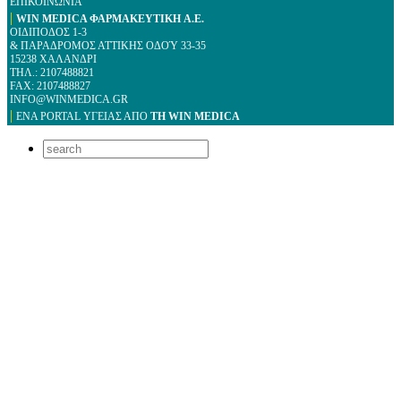
ΕΠΙΚΟΙΝΩΝΙΑ
|
WIN MEDICA ΦΑΡΜΑΚΕΥΤΙΚΗ A.E.
ΟΙΔΙΠΟΔΟΣ 1-3
& ΠΑΡΑΔΡΟΜΟΣ ΑΤΤΙΚΗΣ ΟΔΟΎ 33-35
15238 ΧΑΛΑΝΔΡΙ
ΤΗΛ.: 2107488821
FAX: 2107488827
INFO@WINMEDICA.GR
|
ΕΝΑ PORTAL YΓΕΙΑΣ ΑΠΟ
ΤΗ WIN MEDICA