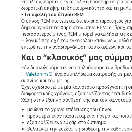
Επιπλέον, παρότι η εγκεφαλική δραστηριότητα μει
διορατική σκέψη, τη δημιουργικότητα και τη μνήμ
• Τα οφέλη του ύπνου REM
Ο ύπνος REM πιστεύεται ότι είναι απαραίτητος για
δημιουργικότητα. Χάρη στον ύπνο REM, οι βραχυπ
περισσότερος ύπνος REM μπορεί να αυξήσει τις δ
Η λογική περιοχή του εγκεφάλου «παγώνει», αλλά η
επιτρέπει την αναδιοργάνωση των σκέψεων και τω
Και ο “κλασικός” μας σύμμα
Εάν δυσκολευόμαστε να απολαύσουμε τον βραδινό ύ
Η
Valetonina®
, ένα συμπλήρωμα διατροφής με μελα
αϋπνίας και του jet lag.
Έχει σχεδιαστεί με μία καινοτόμο προσέγγιση, η 
διαφορετικούς χρόνους, εξασφαλίζοντας έτσι διπλ
Xάρη στην έξυπνη σύνθεσή της και τον καινοτόμο
μειώνει το χρόνο επέλευσης του ύπνου
προσφέρει έναν παρατεταμένο, ήρεμο και ποιοτ
εξασφαλίζει ένα ευχάριστο ξύπνημα
βελτιώνει την ευεξία, τη διάθεση, την καθημερ