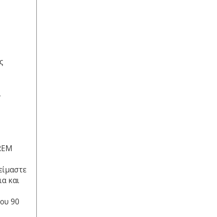
ς
,
 REM
είμαστε
ια και
ου 90