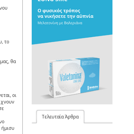
πνου
, το
μας, θα
εται, οι
ίχνουν
σε
Τελευταία Άρθρα
νο
ο ήμισυ