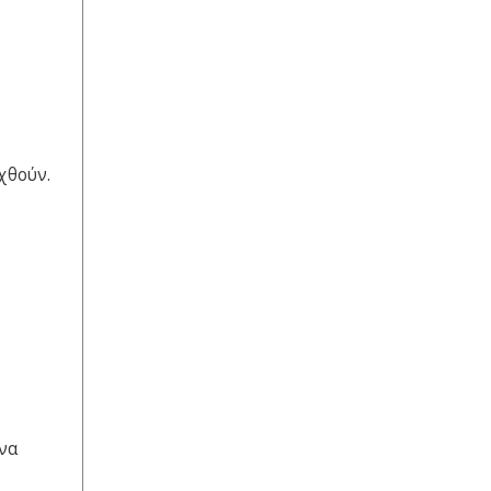
χθούν.
 να