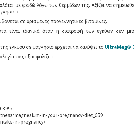
λάτα, με φειδώ λόγω των θερμίδων της. Αξίζει να σημειωθεί
γνησίου.
βάνεται σε ορισμένες προγεννητικές βιταμίνες.
α είναι ιδανικά όταν η διατροφή των εγκύων δεν μπ
της εγκύου σε μαγνήσιο έρχεται να καλύψει το
UltraMag® 
ογία του, εξασφαλίζει:
90399/
itness/magnesium-in-your-pregnancy-diet_659
-intake-in-pregnancy/