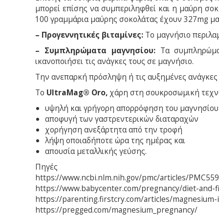
μπορεί επίσης να συμπεριληφθεί και η μαύρη σοκο
100 γραμμάρια μαύρης σοκολάτας έχουν 327mg μα
– Προγεννητικές βιταμίνες:
Το μαγνήσιο περιλαμ
– Συμπληρώματα μαγνησίου:
Τα συμπληρώματ
ικανοποιήσει τις ανάγκες τους σε μαγνήσιο.
Την ανεπαρκή πρόσληψη ή τις αυξημένες ανάγκες 
Το
UltraMag® Oro
,
χάρη στη σουκροσωμική τεχνολ
υψηλή και γρήγορη απορρόφηση του μαγνησίου
αποφυγή των γαστρεντερικών διαταραχών
χορήγηση ανεξάρτητα από την τροφή
λήψη οποιαδήποτε ώρα της ημέρας και
απουσία μεταλλικής γεύσης.
Πηγές
https://www.ncbi.nlm.nih.gov/pmc/articles/PMC55
https://www.babycenter.com/pregnancy/diet-and-f
https://parenting.firstcry.com/articles/magnesium
https://pregged.com/magnesium_pregnancy/