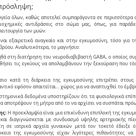
 πρόσληψη;
 υγεία όλων, καθώς αποτελεί συμπαράγοντα σε περισσότερα 
ιοχημικές αντιδράσεις στο σώμα μας, όπως, για παράδε
λειτουργία των μυών.
ίναι εξαιρετικά αναγκαίο και στην εγκυμοσύνη, τόσο για τ
μβρύου. Αναλυτικότερα, το μαγνήσιο:
θά στη διατήρηση του νευροδιαβιβαστή GABA, ο οποίος συ
οηθήσει τις εγκύους να απολαμβάνουν την ξεκούραση που τό
ιο κατά τη διάρκεια της εγκυμοσύνης επιτρέπει στους
αντικό εφόσον απαιτείται… χώρος για να αναπτυχθεί το έμβρ
στημονικά δεδομένα υποστηρίζουν ότι τα φυσιολογικά επίπ
α αποτρέψουν τη μήτρα από το να αρχίσει να συσπάται πρόω
ης:
Η προεκλαμψία είναι μια επικίνδυνη επιπλοκή της εγκυμ
 και διαγιγνώσκεται με συνδυασμό υψηλής αρτηριακής πίε
η σε ιατρικά αρχεία γυναικών μετά τον τοκετό έδειξε ό
κεια της εγκυμοσύνης είχαν λιγότερες πιθανότητες να