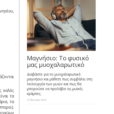
νησίου,
Μαγνήσιο: Το φυσικό
μας μυοχαλαρωτικό
Διαβάστε για το μυοχαλαρωτικό
άζονται
μαγνήσιο και μάθετε πως συμβάλει στη
λειτουργία των μυών και πως θα
μπορούσε να προλάβει τις μυϊκές
ς καλός
κράμπες.
ίναι τα
27 December 2023
άρια, τα
σποροι).
ν εγκύων