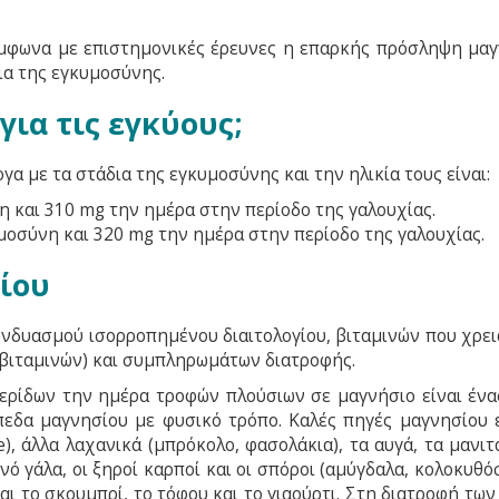
μφωνα με επιστημονικές έρευνες η επαρκής πρόσληψη μαγ
ια της εγκυμοσύνης.
για τις εγκύους;
γα με τα στάδια της εγκυμοσύνης και την ηλικία τους είναι:
 και 310 mg την ημέρα στην περίοδο της γαλουχίας.
οσύνη και 320 mg την ημέρα στην περίοδο της γαλουχίας.
ίου
υνδυασμού ισορροπημένου διαιτολογίου, βιταμινών που χρει
 βιταμινών) και συμπληρωμάτων διατροφής.
ρίδων την ημέρα τροφών πλούσιων σε μαγνήσιο είναι ένα
πεδα μαγνησίου με φυσικό τρόπο. Καλές πηγές μαγνησίου ε
), άλλα λαχανικά (μπρόκολο, φασολάκια), τα αυγά, τα μανιτ
νό γάλα, οι ξηροί καρποί και οι σπόροι (αμύγδαλα, κολοκυθό
αι το σκουμπρί, το τόφου και το γιαούρτι. Στη διατροφή τω