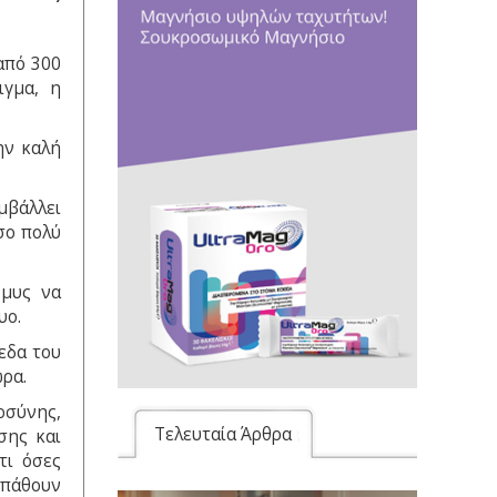
από 300
ιγμα, η
ην καλή
μβάλλει
σο πολύ
 μυς να
υο.
εδα του
ρα.
οσύνης,
Τελευταία Άρθρα
σης και
τι όσες
 πάθουν