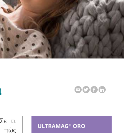
α
Σε τι
ι πώς