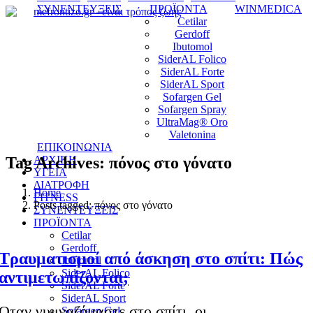
ΣΥΝΕΝΤΕΥΞΕΙΣ
ΠΡΟΪΟΝΤΑ
WINMEDICA
Cetilar
Gerdoff
Ibutomol
SiderAL Folico
SiderAL Forte
SiderAL Sport
Sofargen Gel
Sofargen Spray
UltraMag® Oro
Valetonina
ΕΠΙΚΟΙΝΩΝΙΑ
Tag Archives: πόνος στο γόνατο
ΑΡΧΙΚΗ
ΥΓΕΙΑ
ΔΙΑΤΡΟΦΗ
Home
FITNESS
Posts tagged: πόνος στο γόνατο
ΣΥΝΕΝΤΕΥΞΕΙΣ
ΠΡΟΪΟΝΤΑ
Cetilar
Gerdoff
Τραυματισμοί από άσκηση στο σπίτι: Πώς
Ibutomol
SiderAL Folico
αντιμετωπίζονται;
SiderAL Forte
SiderAL Sport
Όταν γυμναζόμαστε στο σπίτι, οι
Sofargen Gel