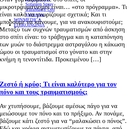
Sofargen Spray
μικροτραυματισμοί είναι… «στο πρόγραμμα». Τι
UltraMag® Oro
είναι καλό να γνωρίζουμε σχετικά; Και τι
Valetonina
WINMEDICA
μπορούμε να κάνουμε, για να ανακουφιστούμε;
ΕΠΙΚΟΙΝΩΝΙΑ
Μεταξύ των συχνών τραυματισμών από άσκηση
στο σπίτι είναι: το τράβηγμα και η καταπόνηση
των μυών το διάστρεμμα αστραγάλου η κάκωση
ώμου οι τραυματισμοί στο γόνατο και στην
κνήμη η τενοντίτιδα. Προκειμένου […]
Ζεστό ή κρύο; Τι είναι καλύτερο για τον
πόνο και τους τραυματισμούς;
Αν χτυπήσουμε, βάζουμε αμέσως πάγο για να
μειώσουμε τον πόνο και το πρήξιμο. Αν πονάμε,
βάζουμε κάτι ζεστό για να “μαλακώσει ο πόνος”.
Εδώ και χρόνια αντιμετωπίζουμε τα πάντα, από