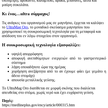
σκουμπρί), αβοκάντο, καλαμπόκι, αρακά, μπανάνες, αλλά και
μαύρη σοκολάτα.
Κι ένας…ultra
σύμμαχος!
Τις ανάγκες του οργανισμού μας σε μαγνήσιο, έρχεται να καλύψει
το
UltraMag Oro
, το μοναδικό σκεύασμα μαγνησίου που
χρησιμοποιεί τη σουκροσωμική τεχνολογία για τη μεταφορά και
απόδοση του εν λόγω στοιχείου στον οργανισμό.
H σουκροσωμική τεχνολογία εξασφαλίζει:
υψηλή απορρόφηση
αποφυγή ανεπιθύμητων ενεργειών από το γαστρεντερικό
σύστημα
λήψη οποιαδήποτε ώρα της ημέρας
χορήγηση ανεξάρτητα από το αν έχουμε φάει (με γεμάτο η
άδειο στομάχι)
απουσία μεταλλικής γεύσης.
Το UltraMag Oro διατίθεται σε μορφή σκόνης που διαλύεται
απευθείας στο στόμα, χωρίς νερό και έχει ευχάριστη γεύση.
Πηγές:
https://medlineplus.gov/ency/article/000315.htm