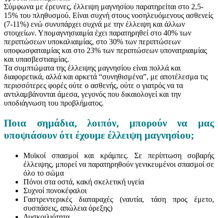
Σύμφωνα με έρευνες, έλλειψη μαγνησίου παρατηρείται στο 2,5-
15% του πληθυσμού. Είναι συχνή στους νοσηλευόμενους ασθενείς
(7-11%) ενώ συνυπάρχει συχνά με την έλλειψη και άλλων
στοιχείων. Υπομαγνησιαιμία έχει παρατηρηθεί στο 40% των
περιπτώσεων υποκαλιαιμίας, στο 30% των περιπτώσεων
υποφωσφαταιμίας και στο 23% των περιπτώσεων υπονατριαιμίας
και υπασβεστιαιμίας.
Τα συμπτώματα της έλλειψης μαγνησίου είναι πολλά και
διαφορετικά, αλλά και αρκετά “συνηθισμένα”, με αποτέλεσμα τις
περισσότερες φορές ούτε ο ασθενής, ούτε ο γιατρός να τα
αντιλαμβάνονται άμεσα, γεγονός που δικαιολογεί και την
υποδιάγνωση του προβλήματος.
Ποια σημάδια, λοιπόν, μπορούν να μας
υποψιάσουν ότι έχουμε έλλειψη μαγνησίου;
Μυϊκοί σπασμοί και κράμπες. Σε περίπτωση σοβαρής
έλλειψης, μπορεί να παρατηρηθούν γενικευμένοι σπασμοί σε
όλο το σώμα
Πόνοι στα οστά, κακή σκελετική υγεία
Συχνοί πονοκέφαλοι
Γαστρεντερικές διαταραχές (ναυτία, τάση προς έμετο,
συσπάσεις, απώλεια όρεξης)
Δυσκοιλιότητα