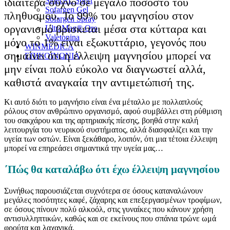
ιδιαίτερα συχνό σε μεγάλο ποσοστό του
SiderAL Sport
Sofargen Gel
πληθυσμού. Το 99% του μαγνησίου στον
Sofargen Spray
οργανισμό βρίσκεται μέσα στα κύτταρα και
UltraMag® Oro
Valetonina
μόνο το 1% είναι εξωκυττάριο, γεγονός που
WINMEDICA
σημαίνει ότι η έλλειψη μαγνησίου μπορεί να
ΕΠΙΚΟΙΝΩΝΙΑ
μην είναι πολύ εύκολο να διαγνωστεί αλλά,
καθιστά αναγκαία την αντιμετώπισή της.
Κι αυτό διότι το μαγνήσιο είναι ένα μέταλλο με πολλαπλούς
ρόλους στον ανθρώπινο οργανισμό, αφού συμβάλλει στη ρύθμιση
του σακχάρου και της αρτηριακής πίεσης, βοηθά στην καλή
λειτουργία του νευρικού συστήματος, αλλά διασφαλίζει και την
υγεία των οστών. Είναι ξεκάθαρο, λοιπόν, ότι μια τέτοια έλλειψη
μπορεί να επηρεάσει σημαντικά την υγεία μας…
΄Πώς θα καταλάβω ότι έχω έλλειψη μαγνησίου
Συνήθως παρουσιάζεται συχνότερα σε όσους καταναλώνουν
μεγάλες ποσότητες καφέ, ζάχαρης και επεξεργασμένων τροφίμων,
σε όσους πίνουν πολύ αλκοόλ, στις γυναίκες που κάνουν χρήση
αντισυλληπτικών, καθώς και σε εκείνους που σπάνια τρώνε ωμά
φρούτα και λαχανικά.