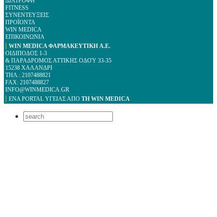
ΔΙΑΤΡΟΦΗ
FITNESS
ΣΥΝΕΝΤΕΥΞΕΙΣ
ΠΡΟΪΟΝΤΑ
WIN MEDICA
ΕΠΙΚΟΙΝΩΝΙΑ
|
WIN MEDICA ΦΑΡΜΑΚΕΥΤΙΚΗ A.E.
ΟΙΔΙΠΟΔΟΣ 1-3
& ΠΑΡΑΔΡΟΜΟΣ ΑΤΤΙΚΗΣ ΟΔΟΎ 33-35
15238 ΧΑΛΑΝΔΡΙ
ΤΗΛ.: 2107488821
FAX: 2107488827
INFO@WINMEDICA.GR
|
ΕΝΑ PORTAL YΓΕΙΑΣ ΑΠΟ
ΤΗ WIN MEDICA