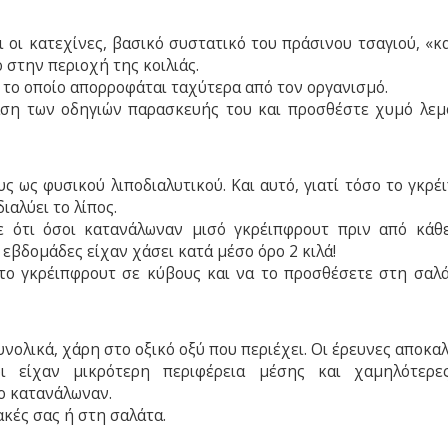
ι οι κατεχίνες, βασικό συστατικό του πράσινου τσαγιού, «κ
 στην περιοχή της κοιλιάς.
 το οποίο απορροφάται ταχύτερα από τον οργανισμό.
άση των οδηγιών παρασκευής του και προσθέστε χυμό λεμ
υς ως φυσικού λιποδιαλυτικού. Και αυτό, γιατί τόσο το γκρ
ιαλύει το λίπος.
ε ότι όσοι κατανάλωναν μισό γκρέιπφρουτ πριν από κάθ
 εβδομάδες είχαν χάσει κατά μέσο όρο 2 κιλά!
το γκρέιπφρουτ σε κύβους και να το προσθέσετε στη σαλά
 συνολικά, χάρη στο οξικό οξύ που περιέχει. Οι έρευνες αποκ
δι είχαν μικρότερη περιφέρεια μέσης και χαμηλότερε
το κατανάλωναν.
ακές σας ή στη σαλάτα.