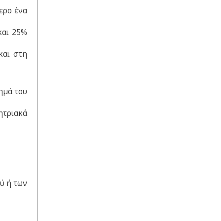
μερο ένα
και 25%
και στη
ημά του
ητριακά
ού ή των