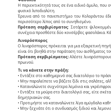
Η περιεκτικότητά τους σε ένα ειδικό άμυλο, που ο
φυσικό λιποδιαλύτη.
Έρευνα από το πανεπιστήμιο του Κολοράντου έδε
περισσότερο λίπος από το συνηθισμένο.
Πρόταση σερβιρίσματος
: Σοτάρετε ψιλοκομμέ
συνέχεια προσθέστε δύο κονσέρβες φασολάκια. Κάν
Λιναρόσπορος
Ο λιναρόσπορος πρόκειται για μια εξαιρετική πηγ
είναι ότι βοηθά στην παράταση του αισθήματος του
Πρόταση σερβιρίσματος:
Αλέστε λιναρόσπορους 
πρωινού.
Τι να κάνετε στην πράξη:
• Εντάξτε στο καθημερινό σας διαιτολόγιο το πράσιν
• Μην παραλείπετε να βάζετε ξίδι στις σαλάτες, αλλ
• Καταναλώνετε συχνότερα λεμόνια και γκρέιπφρου
• Εντάξτε τα μούρα στο διαιτολόγιό σας, είτε σκέτ
δημητριακών σας.
• Προτιμήστε να καταναλώνετε λίγα αμύγδαλα καθημ
• Μην ξεχνάτε ότι ο συνδυασμός ξιδιού και λεμονι