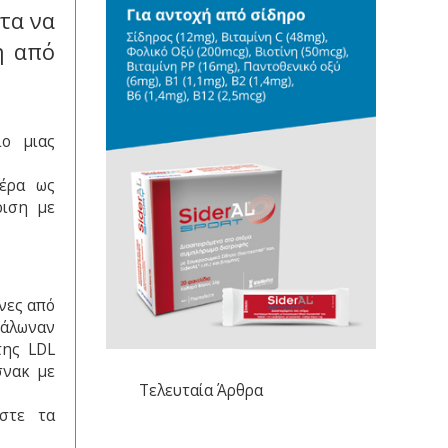
τα να
η από
ιο μιας
μέρα ως
ριση με
νες από
νάλωναν
της LDL
σνακ με
Τελευταία Άρθρα
στε τα