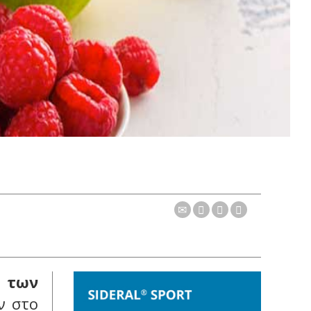
ω των
ν στο