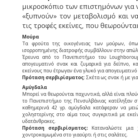
μικροσκόπιο των επιστημόνων για ν
«ξυπνούν» τον μεταβολισμό και να
τις τροφές εκείνες, που θεωρούντα
Μούρα
Τα φρούτα της οικογένειας των μούρων, όπω
ισορροπημένης διατροφής συμβάλλουν στην απώλε
Έρευνα από το Πανεπιστήμιο του Loughborou
απογευματινό σνακ και ζυμαρικά για δείπνο, κ
εκείνους που έτρωγαν ένα γλυκό για απογευματινό 
Πρόταση σερβιρίσματος
: Σκέτα ως σνακ ή με για
Αμύγδαλα
Μπορεί να θεωρούνται παχυντικά, αλλά είναι πλού
το Πανεπιστήμιο της Πενσυλβάνιας κατέληξαν σ
καθημερινά 42 γρ. αμύγδαλα κατάφεραν να μειώ
χοληστερίνης στο αίμα τους συγκριτικά με εκεί
υδατάνθρακες.
Πρόταση σερβιρίσματος:
Καταναλώστε μια 
χοντροκαμωμένα στο γιαούρτι ή στις σαλάτες.