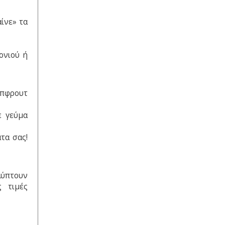
αίνε» τα
ονιού ή
έιπφρουτ
ε γεύμα
τα σας!
αλύπτουν
ς τιμές