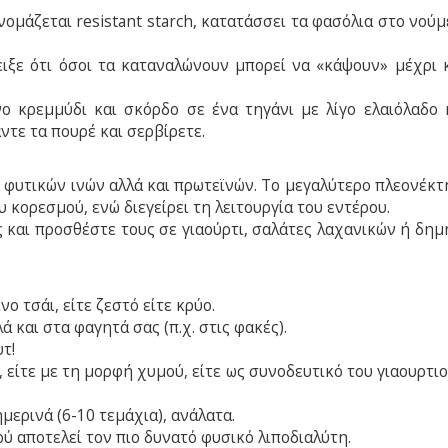
νομάζεται resistant starch, κατατάσσει τα φασόλια στο νού
ιξε ότι όσοι τα καταναλώνουν μπορεί να «κάψουν» μέχρι 
νο κρεμμύδι και σκόρδο σε ένα τηγάνι με λίγο ελαιόλαδο 
τε τα πουρέ και σερβίρετε.
ή φυτικών ινών αλλά και πρωτεϊνών. Το μεγαλύτερο πλεονέκτ
 κορεσμού, ενώ διεγείρει τη λειτουργία του εντέρου.
και προσθέστε τους σε γιαούρτι, σαλάτες λαχανικών ή δημ
ο τσάι, είτε ζεστό είτε κρύο.
ά και στα φαγητά σας (π.χ. στις φακές).
τ!
α, είτε με τη μορφή χυμού, είτε ως συνοδευτικό του γιαουρτι
ερινά (6-10 τεμάχια), ανάλατα.
ού αποτελεί τον πιο δυνατό φυσικό λιποδιαλύτη.