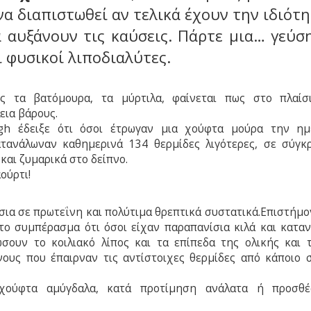
α διαπιστωθεί αν τελικά έχουν την ιδιότη
 αυξάνουν τις καύσεις. Πάρτε μια… γεύσ
ι φυσικοί λιποδιαλύτες.
ς τα βατόμουρα, τα μύρτιλα, φαίνεται πως στο πλαίσ
ια βάρους.
gh έδειξε ότι όσοι έτρωγαν μια χούφτα μούρα την η
ατανάλωναν καθημερινά 134 θερμίδες λιγότερες, σε σύγκ
και ζυμαρικά στο δείπνο.
ούρτι!
σια σε πρωτεΐνη και πολύτιμα θρεπτικά συστατικά.Επιστήμο
το συμπέρασμα ότι όσοι είχαν παραπανίσια κιλά και κατα
σουν το κοιλιακό λίπος και τα επίπεδα της ολικής και 
νους που έπαιρναν τις αντίστοιχες θερμίδες από κάποιο 
χούφτα αμύγδαλα, κατά προτίμηση ανάλατα ή προσθέ