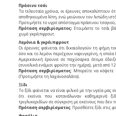
Πράσινο τσάι
Τα τελευταία χρόνια, οι έρευνες αποκαλύπτουν ότ
αποθηκευμένα λίπη, ενώ μειώνουν τον λιπώδη ιστό
Προτιμήστε το υγρό απόσταγμα πράσινου τσαγιού,
Πρόταση σερβιρίσματος:
Ετοιμάστε το τσάι β
χυμό γκρέιπφρουτ.
Λεμόνια & γκρέιπφρουτ
Οι έρευνες φαίνεται ότι δικαιολογούν τη φήμη το
όσο και το λεμόνι περιέχουν ναρινγερίνη, η οποία δ
Αμερικανική έρευνα σε παχύσαρκα άτομα έδειξ
(συνολικά ενάμισι φρούτο την ημέρα), μετά από 12
Πρόταση σερβιρίσματος
: Μπορείτε να κόψετε 
(Προτιμήστε τη λαχανοσαλάτα).
Ξίδι
Το ξίδι φαίνεται να είναι φιλικό με την υγεία μας
ότι εκείνοι που κατανάλωναν καθημερινά ξί
τριγλυκεριδίων σε σύγκριση με εκείνους που δεν 
Πρόταση σερβιρίσματος
: Προσθέστε ξίδι στις φ
Φασόλια