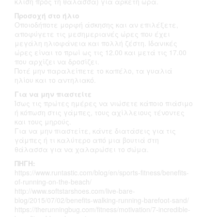
κλίση προς τη θάλασσα) για αρκετή ώρα.
Προσοχή στο ήλιο
Οποιοδήποτε μορφή άσκησης και αν επιλέξετε,
αποφύγετε τις μεσημεριανές ώρες που έχει
μεγάλη ηλιοφάνεια και πολλή ζέστη. Ιδανικές
ώρες είναι το πρωί ως τις 12.00 και μετά τις 17.00
που αρχίζει να δροσίζει.
Ποτέ μην παραλείπετε το καπέλο, τα γυαλιά
ηλίου και το αντηλιακό.
Για να μην πιαστείτε
Ίσως τις πρώτες ημέρες να νιώσετε κάποιο πιάσιμο
ή κόπωση στις γάμπες, τους αχίλλειους τένοντες
και τους μηρούς.
Για να μην πιαστείτε, κάντε διατάσεις για τις
γάμπες ή τι καλύτερο από μια βουτιά στη
θάλασσα για να χαλαρώσει το σώμα.
ΠΗΓΗ:
https://www.runtastic.com/blog/en/sports-fitness/benefits-
of-running-on-the-beach/
http://www.softstarshoes.com/live-bare-
blog/2015/07/02/benefits-walking-running-barefoot-sand/
https://therunningbug.com/fitness/motivation/7-incredible-