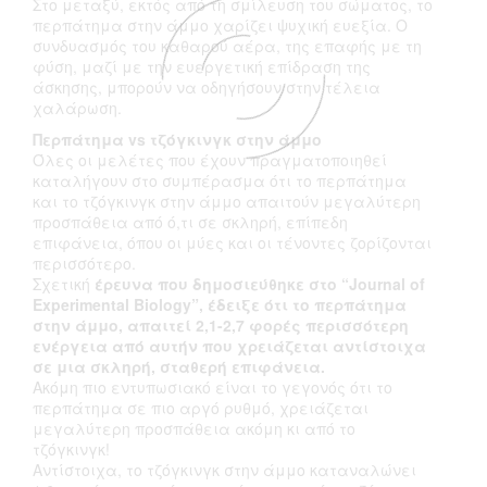
Στο μεταξύ, εκτός από τη σμίλευση του σώματος, το
περπάτημα στην άμμο χαρίζει ψυχική ευεξία. Ο
συνδυασμός του καθαρού αέρα, της επαφής με τη
φύση, μαζί με την ευεργετική επίδραση της
άσκησης, μπορούν να οδηγήσουν στην τέλεια
χαλάρωση.
Περπάτημα
vs
τζόγκινγκ στην άμμο
Όλες οι μελέτες που έχουν πραγματοποιηθεί
καταλήγουν στο συμπέρασμα ότι το περπάτημα
και το τζόγκινγκ στην άμμο απαιτούν μεγαλύτερη
προσπάθεια από ό,τι σε σκληρή, επίπεδη
επιφάνεια, όπου οι μύες και οι τένοντες ζορίζονται
περισσότερο.
Σχετική
έρευνα που δημοσιεύθηκε στο “
Journal
of
Experimental
Biology
”, έδειξε ότι το περπάτημα
στην άμμο, απαιτεί 2,1-2,7 φορές περισσότερη
ενέργεια από αυτήν που χρειάζεται αντίστοιχα
σε μια σκληρή, σταθερή επιφάνεια.
Ακόμη πιο εντυπωσιακό είναι το γεγονός ότι το
περπάτημα σε πιο αργό ρυθμό, χρειάζεται
μεγαλύτερη προσπάθεια ακόμη κι από το
τζόγκινγκ!
Αντίστοιχα, το τζόγκινγκ στην άμμο καταναλώνει