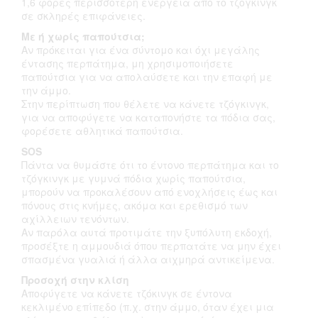
1,6 φορές περισσότερη ενέργεια από το τζόγκινγκ
σε σκληρές επιφάνειες.
Με ή χωρίς παπούτσια;
Αν πρόκειται για ένα σύντομο και όχι μεγάλης
έντασης περπάτημα, μη χρησιμοποιήσετε
παπούτσια για να απολαύσετε και την επαφή με
την άμμο.
Στην περίπτωση που θέλετε να κάνετε τζόγκινγκ,
για να αποφύγετε να καταπονήστε τα πόδια σας,
φορέσετε αθλητικά παπούτσια.
SOS
Πάντα να θυμάστε ότι το έντονο περπάτημα και το
τζόγκινγκ με γυμνά πόδια χωρίς παπούτσια,
μπορούν να προκαλέσουν από ενοχλήσεις έως και
πόνους στις κνήμες, ακόμα και ερεθισμό των
αχίλλειων τενόντων.
Αν παρόλα αυτά προτιμάτε την ξυπόλυτη εκδοχή,
προσέξτε η αμμουδιά όπου περπατάτε να μην έχει
σπασμένα γυαλιά ή άλλα αιχμηρά αντικείμενα.
Προσοχή στην κλίση
Αποφύγετε να κάνετε τζόκινγκ σε έντονα
κεκλιμένο επίπεδο (π.χ. στην άμμο, όταν έχει μια