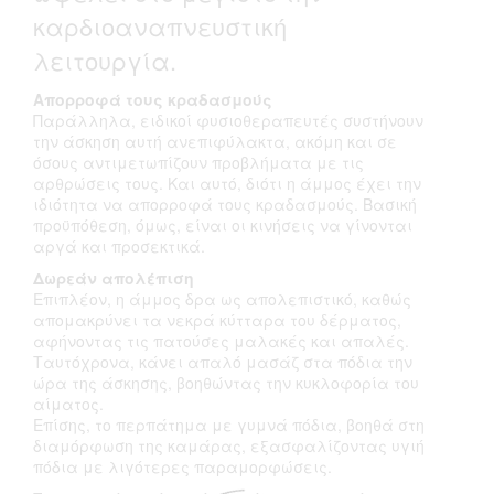
καρδιοαναπνευστική
λειτουργία.
Απορροφά τους κραδασμούς
Παράλληλα, ειδικοί φυσιοθεραπευτές συστήνουν
την άσκηση αυτή ανεπιφύλακτα, ακόμη και σε
όσους αντιμετωπίζουν προβλήματα με τις
αρθρώσεις τους. Και αυτό, διότι η άμμος έχει την
ιδιότητα να απορροφά τους κραδασμούς. Βασική
προϋπόθεση, όμως, είναι οι κινήσεις να γίνονται
αργά και προσεκτικά.
Δωρεάν απολέπιση
Επιπλέον, η άμμος δρα ως απολεπιστικό, καθώς
απομακρύνει τα νεκρά κύτταρα του δέρματος,
αφήνοντας τις πατούσες μαλακές και απαλές.
Ταυτόχρονα, κάνει απαλό μασάζ στα πόδια την
ώρα της άσκησης, βοηθώντας την κυκλοφορία του
αίματος.
Επίσης, το περπάτημα με γυμνά πόδια, βοηθά στη
διαμόρφωση της καμάρας, εξασφαλίζοντας υγιή
πόδια με λιγότερες παραμορφώσεις.