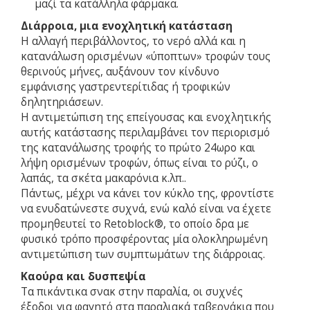
μαζί τα κατάλληλα φάρμακα.
Διάρροια, μια ενοχλητική κατάσταση
Η αλλαγή περιβάλλοντος, το νερό αλλά και η
κατανάλωση ορισμένων «ύποπτων» τροφών τους
θερινούς μήνες, αυξάνουν τον κίνδυνο
εμφάνισης γαστρεντερίτιδας ή τροφικών
δηλητηριάσεων.
Η αντιμετώπιση της επείγουσας και ενοχλητικής
αυτής κατάστασης περιλαμβάνει τον περιορισμό
της κατανάλωσης τροφής το πρώτο 24ωρο και
λήψη ορισμένων τροφών, όπως είναι το ρύζι, ο
λαπάς, τα σκέτα μακαρόνια κ.λπ..
Πάντως, μέχρι να κάνει τον κύκλο της, φροντίστε
να ενυδατώνεστε συχνά, ενώ καλό είναι να έχετε
προμηθευτεί το Retoblock®, το οποίο δρα με
φυσικό τρόπο προσφέροντας μία ολοκληρωμένη
αντιμετώπιση των συμπτωμάτων της διάρροιας.
Καούρα και δυσπεψία
Τα πικάντικα σνακ στην παραλία, οι συχνές
έξοδοι για φαγητό στα παραλιακά ταβερνάκια που