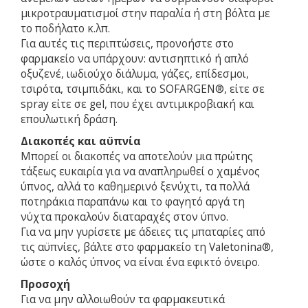
μικροτραυματισμοί στην παραλία ή στη βόλτα με
το ποδήλατο κ.λπ.
Για αυτές τις περιπτώσεις, προνοήστε στο
φαρμακείο να υπάρχουν: αντισηπτικό ή απλό
οξυζενέ, ιωδιούχο διάλυμα, γάζες, επίδεσμοι,
τσιρότα, τσιμπιδάκι, και το SOFARGEN®, είτε σε
spray είτε σε gel, που έχει αντιμικροβιακή και
επουλωτική δράση.
Διακοπές και αϋπνία
Μπορεί οι διακοπές να αποτελούν μια πρώτης
τάξεως ευκαιρία για να αναπληρωθεί ο χαμένος
ύπνος, αλλά το καθημερινό ξενύχτι, τα πολλά
ποτηράκια παραπάνω και το φαγητό αργά τη
νύχτα προκαλούν διαταραχές στον ύπνο.
Για να μην γυρίσετε με άδειες τις μπαταρίες από
τις αϋπνίες, βάλτε στο φαρμακείο τη Valetonina®,
ώστε ο καλός ύπνος να είναι ένα εφικτό όνειρο.
Προσοχή
Για να μην αλλοιωθούν τα φαρμακευτικά