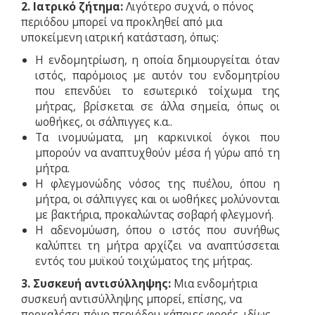
2.
Ιατρικό ζήτημα:
Λιγότερο συχνά, ο πόνος
περιόδου μπορεί να προκληθεί από μια
υποκείμενη ιατρική κατάσταση, όπως:
Η ενδομητρίωση, η οποία δημιουργείται όταν
ιστός, παρόμοιος με αυτόν του ενδομητρίου
που επενδύει το εσωτερικό τοίχωμα της
μήτρας, βρίσκεται σε άλλα σημεία, όπως οι
ωοθήκες, οι σάλπιγγες κ.α..
Τα ινομυώματα, μη καρκινικοί όγκοι που
μπορούν να αναπτυχθούν μέσα ή γύρω από τη
μήτρα.
Η φλεγμονώδης νόσος της πυέλου, όπου η
μήτρα, οι σάλπιγγες και οι ωοθήκες μολύνονται
με βακτήρια, προκαλώντας σοβαρή φλεγμονή.
Η αδενομύωση, όπου ο ιστός που συνήθως
καλύπτει τη μήτρα αρχίζει να αναπτύσσεται
εντός του μυϊκού τοιχώματος της μήτρας.
3. Συσκευή αντισύλληψης:
Μια ενδομήτρια
συσκευή αντισύλληψης μπορεί, επίσης, να
προκαλέσει πόνο περιόδου κάποιες φορές, ιδίως