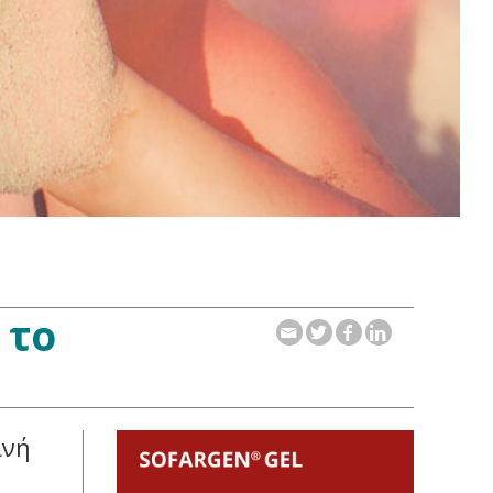
 το
ινή