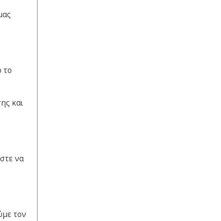
μας
ό το
ης και
ώστε να
ύμε τον