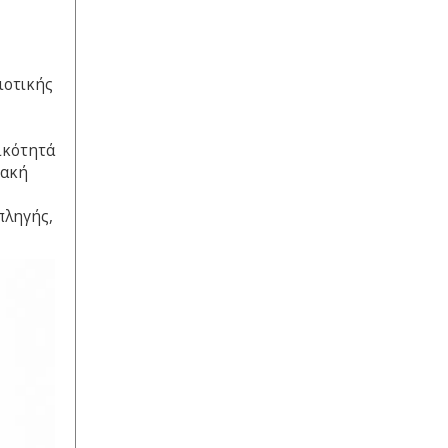
20 December 2023
ιοτικής
ικότητά
ιακή
πληγής,