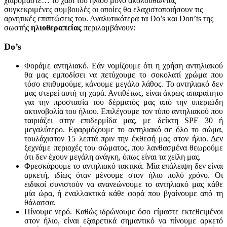
χαιρόμαστε… το χάδι του ήλιου μόνο ακολουθώντας
συγκεκριμένες συμβουλές οι οποίες θα ελαχιστοποιήσουν τις
αρνητικές επιπτώσεις του. Αναλυτικότερα τα Do’s και Don’ts της
σωστής
ηλιοθεραπείας
περιλαμβάνουν:
Do
’
s
Φοράμε αντηλιακό. Εάν νομίζουμε ότι η χρήση αντηλιακού
θα μας εμποδίσει να πετύχουμε το σοκολατί χρώμα που
τόσο επιθυμούμε, κάνουμε μεγάλο λάθος. Το αντηλιακό δεν
μας στερεί αυτή τη χαρά. Αντιθέτως, είναι άκρως απαραίτητο
για την προστασία του δέρματός μας από την υπεριώδη
ακτινοβολία του ήλιου. Επιλέγουμε τον τύπο αντηλιακού που
ταιριάζει στην επιδερμίδα μας, με δείκτη SPF 30 ή
μεγαλύτερο. Εφαρμόζουμε το αντηλιακό σε όλο το σώμα,
τουλάχιστον 15 λεπτά πριν την έκθεσή μας στον ήλιο. Δεν
ξεχνάμε περιοχές του σώματος, που λανθασμένα θεωρούμε
ότι δεν έχουν μεγάλη ανάγκη, όπως είναι τα χείλη μας.
Φρεσκάρουμε το αντηλιακό τακτικά. Μία επάλειψη δεν είναι
αρκετή, ιδίως όταν μένουμε στον ήλιο πολύ χρόνο. Οι
ειδικοί συνιστούν να ανανεώνουμε το αντηλιακό μας κάθε
μία ώρα, ή εναλλακτικά κάθε φορά που βγαίνουμε από τη
θάλασσα.
Πίνουμε νερό. Καθώς ιδρώνουμε όσο είμαστε εκτεθειμένοι
στον ήλιο, είναι εξαιρετικά σημαντικό να πίνουμε αρκετό