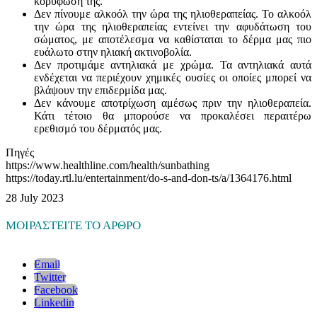
κορύφωσή της.
Δεν πίνουμε αλκοόλ την ώρα της ηλιοθεραπείας. Το αλκοόλ
την ώρα της ηλιοθεραπείας εντείνει την αφυδάτωση του
σώματος, με αποτέλεσμα να καθίσταται το δέρμα μας πιο
ευάλωτο στην ηλιακή ακτινοβολία.
Δεν προτιμάμε αντηλιακά με χρώμα. Τα αντηλιακά αυτά
ενδέχεται να περιέχουν χημικές ουσίες οι οποίες μπορεί να
βλάψουν την επιδερμίδα μας.
Δεν κάνουμε αποτρίχωση αμέσως πριν την ηλιοθεραπεία.
Κάτι τέτοιο θα μπορούσε να προκαλέσει περαιτέρω
ερεθισμό του δέρματός μας.
Πηγές
https://www.healthline.com/health/sunbathing
https://today.rtl.lu/entertainment/do-s-and-don-ts/a/1364176.html
28 July 2023
ΜΟΙΡΑΣΤΕΙΤΕ ΤΟ ΑΡΘΡΟ
Email
Twitter
Facebook
Linkedin