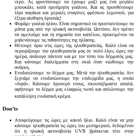
νερό. Ας φροντίσουμε να έχουμε μαζί μας ένα μεγάλο
μπουκάλι, κατά προτίμηση γυάλινο. Και ας προσθέσουμε
λίγα παγάκια και μερικές σταγόνες φρέσκου ​​λεμονιού, για
έξτρα αίσθηση δροσιάς!
Φοράμε γυαλιά ηλίου. Είναι σημαντικό να προστατεύουμε τα
μάτια μας από την ηλιακή ακτινοβολία. Ωστόσο, δεν πρέπει
να αμελούμε και τη σημασία του καπέλου, προκειμένου να
μηδενίσουμε τις πιθανότητες της ηλίασης.
Θέτουμε όριο στις ώρες της ηλιοθεραπείας. Καλό είναι να
περιορίζουμε την ηλιοθεραπεία μας σε πολύ λίγες ώρες την
ημέρα, ανάλογα πάντοτε και με τον τύπο του δέρματός μας.
Και κάνουμε διαλείμματα στη σκιά όταν νιώθουμε την
ανάγκη.
Ενυδατώνουμε το δέρμα μας. Μετά την ηλιοθεραπεία, δεν
ξεχνάμε να ενυδατώσουμε την επιδερμίδα μας, η οποία
«διψά». Κάνουμε δροσερό ντους, σκουπιζόμαστε απαλά,
αφήνουμε το δέρμα μας ελαφρώς νωπό και απλώνουμε την
κατάλληλη ενυδατική κρέμα.
Don
’
ts
Αποφεύγουμε τις ώρες με καυτό ήλιο. Καλό είναι να μην
κάνουμε ηλιοθεραπεία τις ώρες του μεσημεριού, δεδομένου
ότι η ηλιακή ακτινοβολία UVB βρίσκεται τότε στην