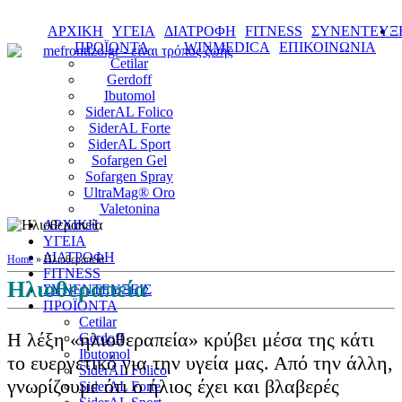
ΑΡΧΙΚΗ
ΥΓΕΙΑ
ΔΙΑΤΡΟΦΗ
FITNESS
ΣΥΝΕΝΤΕΥΞΕ
ΠΡΟΪΟΝΤΑ
WINMEDICA
ΕΠΙΚΟΙΝΩΝΙΑ
Cetilar
Gerdoff
Ibutomol
SiderAL Folico
SiderAL Forte
SiderAL Sport
Sofargen Gel
Sofargen Spray
UltraMag® Oro
Valetonina
ΑΡΧΙΚΗ
ΥΓΕΙΑ
ΔΙΑΤΡΟΦΗ
Home
»
Ηλιοθεραπεία
FITNESS
Ηλιοθεραπεία
ΣΥΝΕΝΤΕΥΞΕΙΣ
ΠΡΟΪΟΝΤΑ
Cetilar
Η λέξη «ηλιοθεραπεία» κρύβει μέσα της κάτι
Gerdoff
Ibutomol
το ευεργετικό για την υγεία μας. Από την άλλη,
SiderAL Folico
γνωρίζουμε ότι ο ήλιος έχει και βλαβερές
SiderAL Forte