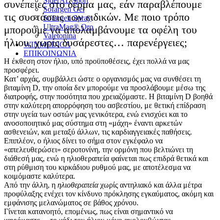
SiderAL Sport
συνέπειες στο δέρμα μας, εάν παραβλέπουμε
Sofargen Gel
τις συστάσεις των ειδικών. Με ποιο τρόπο
Sofargen Spray
UltraMag® Oro
μπορούμε να απολαμβάνουμε τα οφέλη του
Valetonina
ήλιου, χωρίς δυσάρεστες… παρενέργειες;
WINMEDICA
ΕΠΙΚΟΙΝΩΝΙΑ
Η έκθεση στον ήλιο, υπό προϋποθέσεις, έχει πολλά να μας
προσφέρει.
Κατ’ αρχάς, συμβάλλει ώστε ο οργανισμός μας να συνθέσει τη
βιταμίνη D, την οποία δεν μπορούμε να προσλάβουμε μέσω της
διατροφής, στην ποσότητα που χρειαζόμαστε. Η βιταμίνη D βοηθά
στην καλύτερη απορρόφηση του ασβεστίου, με θετική επίδραση
στην υγεία των οστών μας γενικότερα, ενώ ενισχύει και το
ανοσοποιητικό μας σύστημα στη «μάχη» έναντι αρκετών
ασθενειών, και μεταξύ άλλων, τις καρδιαγγειακές παθήσεις.
Επιπλέον, ο ήλιος δίνει το σήμα στον εγκέφαλο να
«απελευθερώσει» σεροτονίνη, την ορμόνη που βελτιώνει τη
διάθεσή μας, ενώ η ηλιοθεραπεία φαίνεται πως επιδρά θετικά και
στη ρύθμιση του κιρκάδιου ρυθμού μας, με αποτέλεσμα να
κοιμόμαστε καλύτερα.
Από την άλλη, η
ηλιοθεραπεία
χωρίς αντηλιακό και άλλα μέτρα
προφύλαξης ενέχει τον κίνδυνο πρόκλησης εγκαύματος, ακόμη και
εμφάνισης μελανώματος σε βάθος χρόνου.
Γίνεται κατανοητό, επομένως, πως είναι σημαντικό να