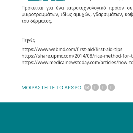
Πρόκειται για ένα ιατροτεχνολογικό προϊόν σ
μικροτραυμάτων, ιδίως αμυχών, γδαρσιμάτων, κοψ
του δέρματος.
Πηγές
https://www.webmd.com/first-aid/first-aid-tips
https://share.upmc.com/2014/08/rice-method-for-tr
https://www.medicalnewstoday.com/articles/how-t
ΜΟΙΡΑΣΤΕΙΤΕ ΤΟ ΑΡΘΡΟ