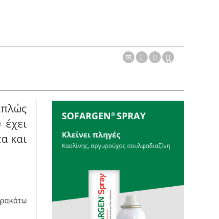
WINMEDICA
ΕΠΙΚΟΙΝΩΝΙΑ
Απλώς
 έχει
α και
αρακάτω