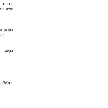
νση της
ν ημέρα
ναφέρει
λών.
 παίζει
εμβόλιο