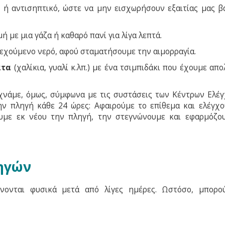
ό ή αντισηπτικό, ώστε να μην εισχωρήσουν εξαιτίας μας β
ή με μια γάζα ή καθαρό πανί για λίγα λεπτά.
εχούμενο νερό, αφού σταματήσουμε την αιμορραγία.
ατα
(χαλίκια, γυαλί κ.λπ.) με ένα τσιμπιδάκι που έχουμε απ
χνάμε, όμως, σύμφωνα με τις συστάσεις των Κέντρων Ελέγ
ν πληγή κάθε 24 ώρες: Αφαιρούμε το επίθεμα και ελέγχο
ουμε εκ νέου την πληγή, την στεγνώνουμε και εφαρμόζο
ληγών
νονται φυσικά μετά από λίγες ημέρες. Ωστόσο, μπορο