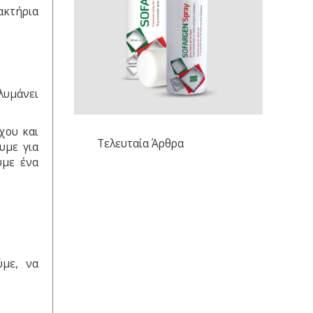
ακτήρια
ολυμάνει
χου και
Τελευταία Άρθρα
υμε για
υμε ένα
ύμε, να