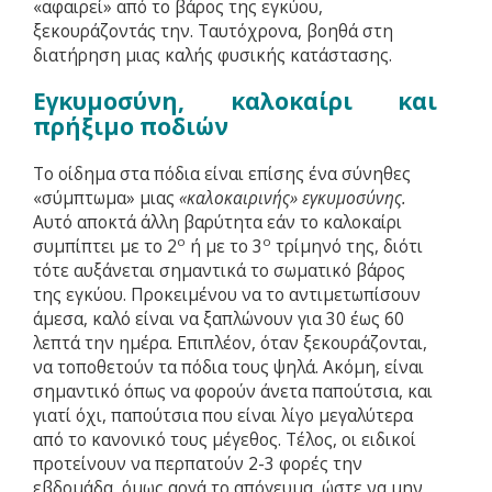
«αφαιρεί» από το βάρος της εγκύου,
ξεκουράζοντάς την. Ταυτόχρονα, βοηθά στη
διατήρηση μιας καλής φυσικής κατάστασης.
Εγκυμοσύνη, καλοκαίρι και
πρήξιμο ποδιών
Το οίδημα στα πόδια είναι επίσης ένα σύνηθες
«σύμπτωμα» μιας
«καλοκαιρινής» εγκυμοσύνης.
Αυτό αποκτά άλλη βαρύτητα εάν το καλοκαίρι
ο
ο
συμπίπτει με το 2
ή με το 3
τρίμηνό της, διότι
τότε αυξάνεται σημαντικά το σωματικό βάρος
της εγκύου. Προκειμένου να το αντιμετωπίσουν
άμεσα, καλό είναι να ξαπλώνουν για 30 έως 60
λεπτά την ημέρα. Επιπλέον, όταν ξεκουράζονται,
να τοποθετούν τα πόδια τους ψηλά. Ακόμη, είναι
σημαντικό όπως να φορούν άνετα παπούτσια, και
γιατί όχι, παπούτσια που είναι λίγο μεγαλύτερα
από το κανονικό τους μέγεθος. Τέλος, οι ειδικοί
προτείνουν να περπατούν 2-3 φορές την
εβδομάδα, όμως αργά το απόγευμα, ώστε να μην