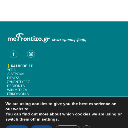
|
ΚΑΤΗΓΟΡΙΕΣ
ΥΓΕΙΑ
ΔΙΑΤΡΟΦΗ
FITNESS
ΣΥΝΕΝΤΕΥΞΕΙΣ
ΠΡΟΪΟΝΤΑ
WIN MEDICA
ΕΠΙΚΟΙΝΩΝΙΑ
|
WIN MEDICA ΦΑΡΜΑΚΕΥΤΙΚΗ A.E.
We are using cookies to give you the best experience on
ΟΙΔΙΠΟΔΟΣ 1-3
& ΠΑΡΑΔΡΟΜΟΣ ΑΤΤΙΚΗΣ ΟΔΟΎ 33-35
our website.
15238 ΧΑΛΑΝΔΡΙ
You can find out more about which cookies we are using or
ΤΗΛ.: 2107488821
switch them off in
settings
.
FAX: 2107488827
INFO@WINMEDICA.GR