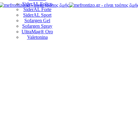
SiderAL Folico
SiderAL Forte
SiderAL Sport
Sofargen Gel
Sofargen Spray
UltraMag® Oro
Valetonina