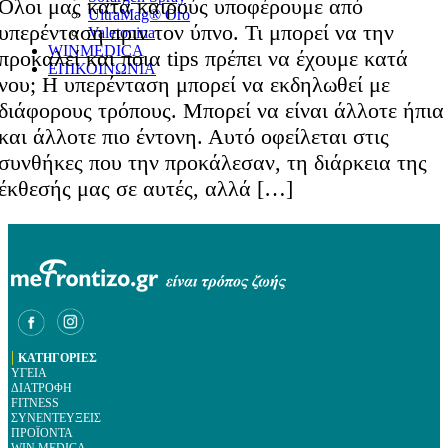
Όλοι μας κατά καιρούς υποφέρουμε από
UltraMag® Oro
υπερένταση πριν τον ύπνο. Τι μπορεί να την
Valetonina
WINMEDICA
προκαλεί και ποια tips πρέπει να έχουμε κατά
ΕΠΙΚΟΙΝΩΝΙΑ
νου; Η υπερένταση μπορεί να εκδηλωθεί με
διάφορους τρόπους. Μπορεί να είναι άλλοτε ήπια
και άλλοτε πιο έντονη. Αυτό οφείλεται στις
συνθήκες που την προκάλεσαν, τη διάρκεια της
έκθεσής μας σε αυτές, αλλά […]
|
ΚΑΤΗΓΟΡΙΕΣ
ΥΓΕΙΑ
ΔΙΑΤΡΟΦΗ
FITNESS
ΣΥΝΕΝΤΕΥΞΕΙΣ
ΠΡΟΪΟΝΤΑ
WIN MEDICA