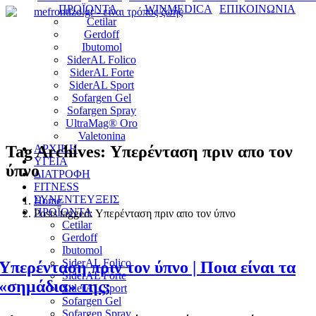
ΠΡΟΪΟΝΤΑ
WINMEDICA
ΕΠΙΚΟΙΝΩΝΙΑ
Cetilar
Gerdoff
Ibutomol
SiderAL Folico
SiderAL Forte
SiderAL Sport
Sofargen Gel
Sofargen Spray
UltraMag® Oro
Valetonina
Tag Archives: Υπερένταση πριν απο τον
ΑΡΧΙΚΗ
ΥΓΕΙΑ
ύπνο
ΔΙΑΤΡΟΦΗ
FITNESS
ΣΥΝΕΝΤΕΥΞΕΙΣ
Home
ΠΡΟΪΟΝΤΑ
Posts tagged: Υπερένταση πριν απο τον ύπνο
Cetilar
Gerdoff
Ibutomol
SiderAL Folico
Υπερένταση πριν τον ύπνο | Ποια είναι τα
SiderAL Forte
«σημάδια» της;
SiderAL Sport
Sofargen Gel
Sofargen Spray