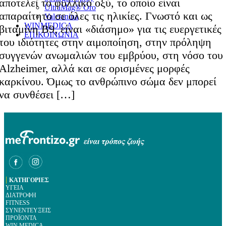
αποτελεί το φυλλικό οξύ, το οποίο είναι
UltraMag® Oro
απαραίτητο σε όλες τις ηλικίες. Γνωστό και ως
Valetonina
WINMEDICA
βιταμίνη Β9, είναι «διάσημο» για τις ευεργετικές
ΕΠΙΚΟΙΝΩΝΙΑ
του ιδιότητες στην αιμοποίηση, στην πρόληψη
συγγενών ανωμαλιών του εμβρύου, στη νόσο του
Alzheimer, αλλά και σε ορισμένες μορφές
καρκίνου. Όμως το ανθρώπινο σώμα δεν μπορεί
να συνθέσει […]
|
ΚΑΤΗΓΟΡΙΕΣ
ΥΓΕΙΑ
ΔΙΑΤΡΟΦΗ
FITNESS
ΣΥΝΕΝΤΕΥΞΕΙΣ
ΠΡΟΪΟΝΤΑ
WIN MEDICA