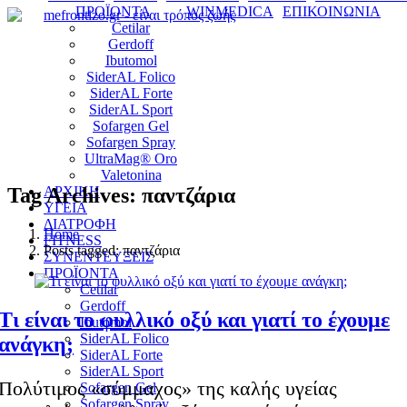
ΠΡΟΪΟΝΤΑ
WINMEDICA
ΕΠΙΚΟΙΝΩΝΙΑ
Cetilar
Gerdoff
Ibutomol
SiderAL Folico
SiderAL Forte
SiderAL Sport
Sofargen Gel
Sofargen Spray
UltraMag® Oro
Valetonina
Tag Archives: παντζάρια
ΑΡΧΙΚΗ
ΥΓΕΙΑ
ΔΙΑΤΡΟΦΗ
Home
FITNESS
Posts tagged: παντζάρια
ΣΥΝΕΝΤΕΥΞΕΙΣ
ΠΡΟΪΟΝΤΑ
Cetilar
Gerdoff
Τι είναι το φυλλικό οξύ και γιατί το έχουμε
Ibutomol
SiderAL Folico
ανάγκη;
SiderAL Forte
SiderAL Sport
Πολύτιμος «σύμμαχος» της καλής υγείας
Sofargen Gel
Sofargen Spray