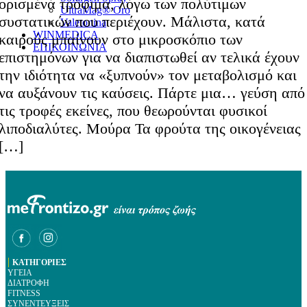
ορισμένα τρόφιμα, λόγω των πολύτιμων
UltraMag® Oro
συστατικών που περιέχουν. Μάλιστα, κατά
Valetonina
WINMEDICA
καιρούς μπαίνουν στο μικροσκόπιο των
ΕΠΙΚΟΙΝΩΝΙΑ
επιστημόνων για να διαπιστωθεί αν τελικά έχουν
την ιδιότητα να «ξυπνούν» τον μεταβολισμό και
να αυξάνουν τις καύσεις. Πάρτε μια… γεύση από
τις τροφές εκείνες, που θεωρούνται φυσικοί
λιποδιαλύτες. Μούρα Τα φρούτα της οικογένειας
[…]
|
ΚΑΤΗΓΟΡΙΕΣ
ΥΓΕΙΑ
ΔΙΑΤΡΟΦΗ
FITNESS
ΣΥΝΕΝΤΕΥΞΕΙΣ