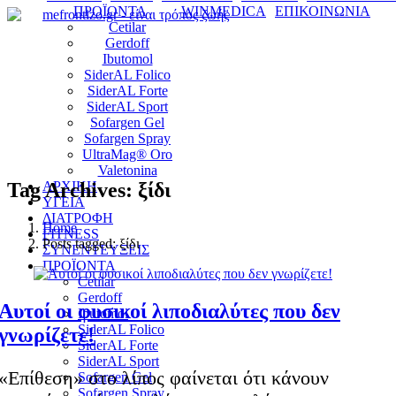
ΠΡΟΪΟΝΤΑ
WINMEDICA
ΕΠΙΚΟΙΝΩΝΙΑ
Cetilar
Gerdoff
Ibutomol
SiderAL Folico
SiderAL Forte
SiderAL Sport
Sofargen Gel
Sofargen Spray
UltraMag® Oro
Valetonina
Tag Archives: ξίδι
ΑΡΧΙΚΗ
ΥΓΕΙΑ
ΔΙΑΤΡΟΦΗ
Home
FITNESS
Posts tagged: ξίδι
ΣΥΝΕΝΤΕΥΞΕΙΣ
ΠΡΟΪΟΝΤΑ
Cetilar
Gerdoff
Αυτοί οι φυσικοί λιποδιαλύτες που δεν
Ibutomol
SiderAL Folico
γνωρίζετε!
SiderAL Forte
SiderAL Sport
«Επίθεση» στο λίπος φαίνεται ότι κάνουν
Sofargen Gel
Sofargen Spray