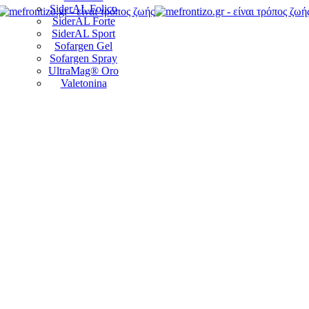
SiderAL Folico
SiderAL Forte
SiderAL Sport
Sofargen Gel
Sofargen Spray
UltraMag® Oro
Valetonina