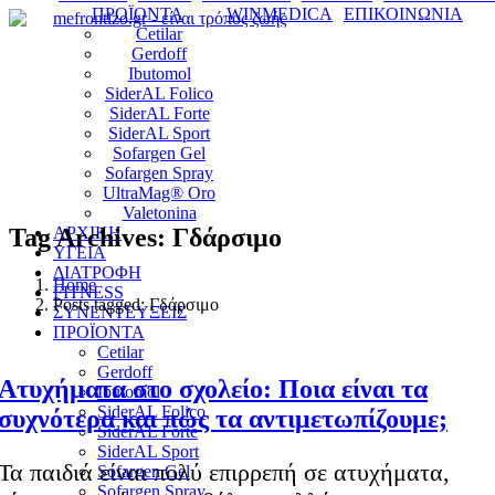
ΠΡΟΪΟΝΤΑ
WINMEDICA
ΕΠΙΚΟΙΝΩΝΙΑ
Cetilar
Gerdoff
Ibutomol
SiderAL Folico
SiderAL Forte
SiderAL Sport
Sofargen Gel
Sofargen Spray
UltraMag® Oro
Valetonina
Tag Archives: Γδάρσιμο
ΑΡΧΙΚΗ
ΥΓΕΙΑ
ΔΙΑΤΡΟΦΗ
Home
FITNESS
Posts tagged: Γδάρσιμο
ΣΥΝΕΝΤΕΥΞΕΙΣ
ΠΡΟΪΟΝΤΑ
Cetilar
Gerdoff
Ατυχήματα στο σχολείο: Ποια είναι τα
Ibutomol
SiderAL Folico
συχνότερα και πώς τα αντιμετωπίζουμε;
SiderAL Forte
SiderAL Sport
Τα παιδιά είναι πολύ επιρρεπή σε ατυχήματα,
Sofargen Gel
Sofargen Spray