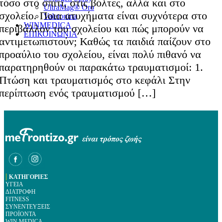
τόσο στο σπίτι, στις βόλτες, αλλά και στο
UltraMag® Oro
σχολείο. Ποια ατυχήματα είναι συχνότερα στο
Valetonina
WINMEDICA
περιβάλλον του σχολείου και πώς μπορούν να
ΕΠΙΚΟΙΝΩΝΙΑ
αντιμετωπιστούν; Καθώς τα παιδιά παίζουν στο
προαύλιο του σχολείου, είναι πολύ πιθανό να
παρατηρηθούν οι παρακάτω τραυματισμοί: 1.
Πτώση και τραυματισμός στο κεφάλι Στην
περίπτωση ενός τραυματισμού […]
|
ΚΑΤΗΓΟΡΙΕΣ
ΥΓΕΙΑ
ΔΙΑΤΡΟΦΗ
FITNESS
ΣΥΝΕΝΤΕΥΞΕΙΣ
ΠΡΟΪΟΝΤΑ
WIN MEDICA