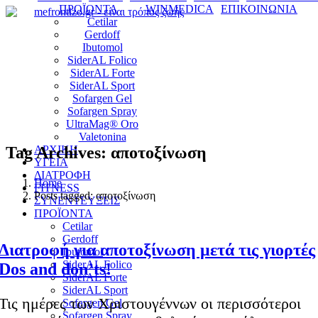
ΠΡΟΪΟΝΤΑ
WINMEDICA
ΕΠΙΚΟΙΝΩΝΙΑ
Cetilar
Gerdoff
Ibutomol
SiderAL Folico
SiderAL Forte
SiderAL Sport
Sofargen Gel
Sofargen Spray
UltraMag® Oro
Valetonina
Tag Archives: αποτοξίνωση
ΑΡΧΙΚΗ
ΥΓΕΙΑ
ΔΙΑΤΡΟΦΗ
Home
FITNESS
Posts tagged: αποτοξίνωση
ΣΥΝΕΝΤΕΥΞΕΙΣ
ΠΡΟΪΟΝΤΑ
Cetilar
Gerdoff
Διατροφή για αποτοξίνωση μετά τις γιορτές
Ibutomol
SiderAL Folico
Dos and don’ts!
SiderAL Forte
SiderAL Sport
Τις ημέρες των Χριστουγέννων οι περισσότεροι
Sofargen Gel
Sofargen Spray