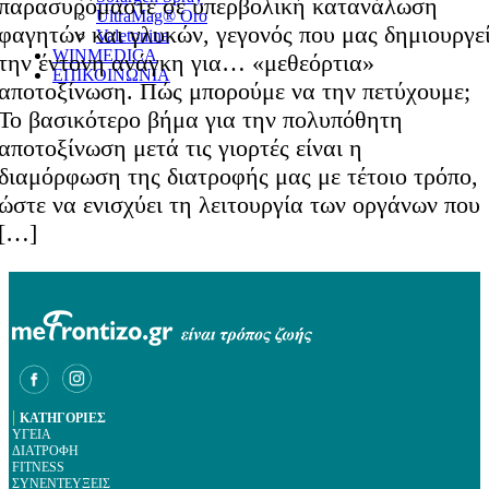
παρασυρόμαστε σε υπερβολική κατανάλωση
UltraMag® Oro
φαγητών και γλυκών, γεγονός που μας δημιουργε
Valetonina
WINMEDICA
την έντονη ανάγκη για… «μεθεόρτια»
ΕΠΙΚΟΙΝΩΝΙΑ
αποτοξίνωση. Πώς μπορούμε να την πετύχουμε;
Το βασικότερο βήμα για την πολυπόθητη
αποτοξίνωση μετά τις γιορτές είναι η
διαμόρφωση της διατροφής μας με τέτοιο τρόπο,
ώστε να ενισχύει τη λειτουργία των οργάνων που
[…]
|
ΚΑΤΗΓΟΡΙΕΣ
ΥΓΕΙΑ
ΔΙΑΤΡΟΦΗ
FITNESS
ΣΥΝΕΝΤΕΥΞΕΙΣ