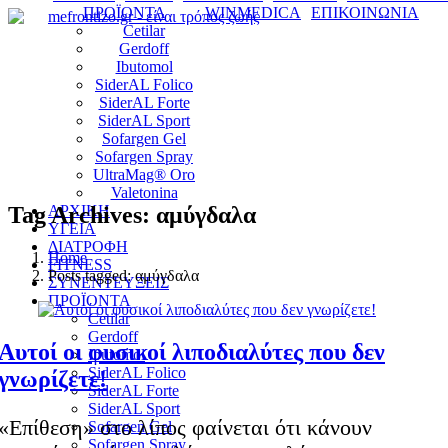
ΠΡΟΪΟΝΤΑ
WINMEDICA
ΕΠΙΚΟΙΝΩΝΙΑ
Cetilar
Gerdoff
Ibutomol
SiderAL Folico
SiderAL Forte
SiderAL Sport
Sofargen Gel
Sofargen Spray
UltraMag® Oro
Valetonina
Tag Archives: αμύγδαλα
ΑΡΧΙΚΗ
ΥΓΕΙΑ
ΔΙΑΤΡΟΦΗ
Home
FITNESS
Posts tagged: αμύγδαλα
ΣΥΝΕΝΤΕΥΞΕΙΣ
ΠΡΟΪΟΝΤΑ
Cetilar
Gerdoff
Αυτοί οι φυσικοί λιποδιαλύτες που δεν
Ibutomol
SiderAL Folico
γνωρίζετε!
SiderAL Forte
SiderAL Sport
«Επίθεση» στο λίπος φαίνεται ότι κάνουν
Sofargen Gel
Sofargen Spray