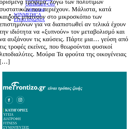
ορισμένα τρόφιμα, λόγω των πολύτιμων
UltraMag® Oro
συστατικών που περιέχουν. Μάλιστα, κατά
Valetonina
WINMEDICA
καιρούς μπαίνουν στο μικροσκόπιο των
ΕΠΙΚΟΙΝΩΝΙΑ
επιστημόνων για να διαπιστωθεί αν τελικά έχουν
την ιδιότητα να «ξυπνούν» τον μεταβολισμό και
να αυξάνουν τις καύσεις. Πάρτε μια… γεύση από
τις τροφές εκείνες, που θεωρούνται φυσικοί
λιποδιαλύτες. Μούρα Τα φρούτα της οικογένειας
[…]
|
ΚΑΤΗΓΟΡΙΕΣ
ΥΓΕΙΑ
ΔΙΑΤΡΟΦΗ
FITNESS
ΣΥΝΕΝΤΕΥΞΕΙΣ