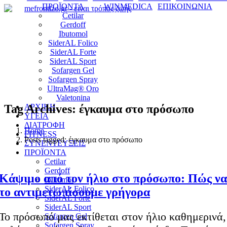
ΠΡΟΪΟΝΤΑ
WINMEDICA
ΕΠΙΚΟΙΝΩΝΙΑ
Cetilar
Gerdoff
Ibutomol
SiderAL Folico
SiderAL Forte
SiderAL Sport
Sofargen Gel
Sofargen Spray
UltraMag® Oro
Valetonina
Tag Archives: έγκαυμα στο πρόσωπο
ΑΡΧΙΚΗ
ΥΓΕΙΑ
ΔΙΑΤΡΟΦΗ
Home
FITNESS
Posts tagged: έγκαυμα στο πρόσωπο
ΣΥΝΕΝΤΕΥΞΕΙΣ
ΠΡΟΪΟΝΤΑ
Cetilar
Gerdoff
Κάψιμο από τον ήλιο στο πρόσωπο: Πώς να
Ibutomol
SiderAL Folico
το αντιμετωπίσουμε γρήγορα
SiderAL Forte
SiderAL Sport
Το πρόσωπό μας εκτίθεται στον ήλιο καθημερινά,
Sofargen Gel
Sofargen Spray