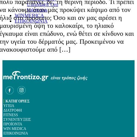
πολύ παραπάνω, δε, τη θερινή περίοδο. Τι πρέπει
UltraMag® Oro
να κάνουμε όταν μάς προκύψει κάψιμο από τον
Valetonina
WINMEDICA
ήλιο στο πρόσωπο; Όσο και αν μας αρέσει η
ΕΠΙΚΟΙΝΩΝΙΑ
μαυρισμένη όψη το καλοκαίρι, το ηλιακό
έγκαυμα είναι επώδυνο, ενώ θέτει σε κίνδυνο και
την υγεία του δέρματός μας. Προκειμένου να
ανακουφιστούμε από […]
|
ΚΑΤΗΓΟΡΙΕΣ
ΥΓΕΙΑ
ΔΙΑΤΡΟΦΗ
FITNESS
ΣΥΝΕΝΤΕΥΞΕΙΣ
ΠΡΟΪΟΝΤΑ
WIN MEDICA
ΕΠΙΚΟΙΝΩΝΙΑ