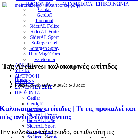
ΠΡΟΪΟΝΤΑ
WINMEDICA
ΕΠΙΚΟΙΝΩΝΙΑ
Cetilar
Gerdoff
Ibutomol
SiderAL Folico
SiderAL Forte
SiderAL Sport
Sofargen Gel
Sofargen Spray
UltraMag® Oro
Valetonina
Tag Archives: καλοκαιρινές ωτίτιδες
ΑΡΧΙΚΗ
ΥΓΕΙΑ
ΔΙΑΤΡΟΦΗ
Home
FITNESS
Posts tagged: καλοκαιρινές ωτίτιδες
ΣΥΝΕΝΤΕΥΞΕΙΣ
ΠΡΟΪΟΝΤΑ
Cetilar
Gerdoff
Καλοκαιρινές ωτίτιδες | Τι τις προκαλεί και
Ibutomol
SiderAL Folico
πώς αντιμετωπίζονται;
SiderAL Forte
SiderAL Sport
Την καλοκαιρινή περίοδο, οι πιθανότητες
Sofargen Gel
Sofargen Spray