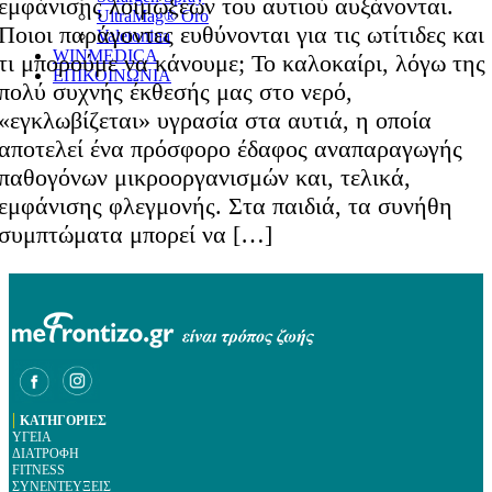
εμφάνισης λοιμώξεων του αυτιού αυξάνονται.
UltraMag® Oro
Ποιοι παράγοντες ευθύνονται για τις ωτίτιδες και
Valetonina
WINMEDICA
τι μπορούμε να κάνουμε; Το καλοκαίρι, λόγω της
ΕΠΙΚΟΙΝΩΝΙΑ
πολύ συχνής έκθεσής μας στο νερό,
«εγκλωβίζεται» υγρασία στα αυτιά, η οποία
αποτελεί ένα πρόσφορο έδαφος αναπαραγωγής
παθογόνων μικροοργανισμών και, τελικά,
εμφάνισης φλεγμονής. Στα παιδιά, τα συνήθη
συμπτώματα μπορεί να […]
|
ΚΑΤΗΓΟΡΙΕΣ
ΥΓΕΙΑ
ΔΙΑΤΡΟΦΗ
FITNESS
ΣΥΝΕΝΤΕΥΞΕΙΣ